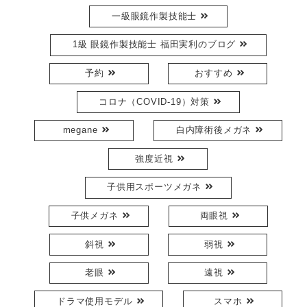
一級眼鏡作製技能士
1級 眼鏡作製技能士 福田実利のブログ
予約
おすすめ
コロナ（COVID-19）対策
megane
白内障術後メガネ
強度近視
子供用スポーツメガネ
子供メガネ
両眼視
斜視
弱視
老眼
遠視
ドラマ使用モデル
スマホ