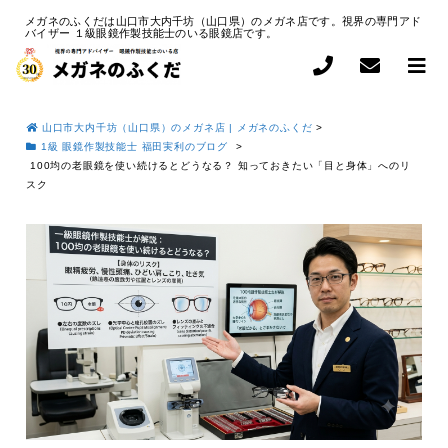
メガネのふくだは山口市大内千坊（山口県）のメガネ店です。視界の専門アド
バイザー １級眼鏡作製技能士のいる眼鏡店です。
山口市大内千坊（山口県）のメガネ店 | メガネのふくだ
>
1級 眼鏡作製技能士 福田実利のブログ
>
100均の老眼鏡を使い続けるとどうなる？ 知っておきたい「目と身体」へのリ
スク