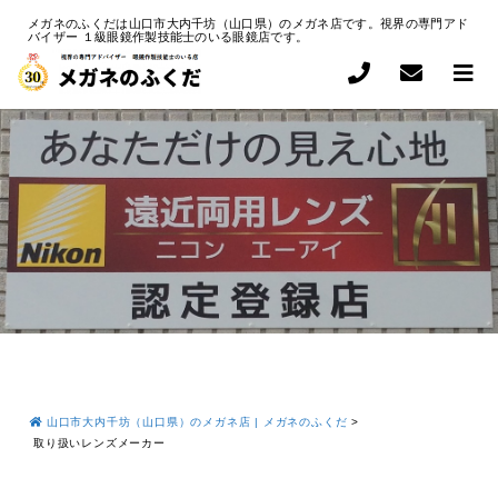
メガネのふくだは山口市大内千坊（山口県）のメガネ店です。視界の専門アド
バイザー １級眼鏡作製技能士のいる眼鏡店です。
山口市大内千坊（山口県）のメガネ店 | メガネのふくだ
>
取り扱いレンズメーカー