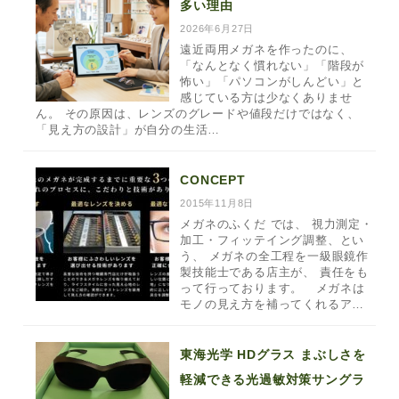
多い理由
2026年6月27日
遠近両用メガネを作ったのに、
「なんとなく慣れない」「階段が
怖い」「パソコンがしんどい」と
感じている方は少なくありませ
ん。 その原因は、レンズのグレードや値段だけではなく、
「見え方の設計」が自分の生活…
CONCEPT
2015年11月8日
メガネのふくだ では、 視力測定・
加工・フィッテイング調整、とい
う、 メガネの全工程を一級眼鏡作
製技能士である店主が、 責任をも
って行っております。 メガネは
モノの見え方を補ってくれるア…
東海光学 HDグラス まぶしさを
軽減できる光過敏対策サングラ