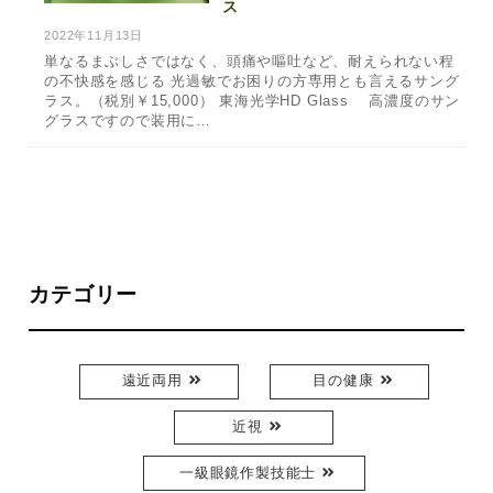
ス
2022年11月13日
単なるまぶしさではなく、頭痛や嘔吐など、耐えられない程
の不快感を感じる 光過敏でお困りの方専用とも言えるサング
ラス。（税別￥15,000） 東海光学HD Glass 高濃度のサン
グラスですので装用に…
カテゴリー
遠近両用
目の健康
近視
一級眼鏡作製技能士