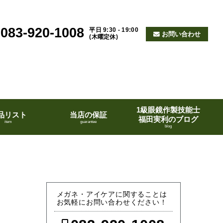
083-920-1008
平日 9:30 - 19:00
お問い合わせ
(木曜定休)
1級眼鏡作製技能士
品リスト
当店の保証
福田実利のブログ
item
guarantee
blog
メガネ・アイケアに関することは
お気軽にお問い合わせください！