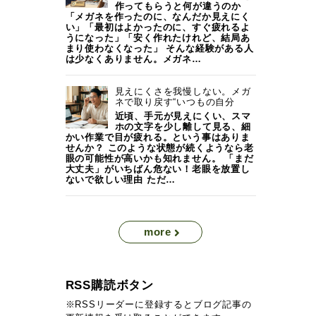
作ってもらうと何が違うのか
「メガネを作ったのに、なんだか見えにく
い」「最初はよかったのに、すぐ疲れるよ
うになった」「安く作れたけれど、結局あ
まり使わなくなった」 そんな経験がある人
は少なくありません。メガネ…
見えにくさを我慢しない。メガ
ネで取り戻す“いつもの自分
近頃、手元が見えにくい、スマ
ホの文字を少し離して見る、細
かい作業で目が疲れる。という事はありま
せんか？ このような状態が続くようなら老
眼の可能性が高いかも知れません。 「まだ
大丈夫」がいちばん危ない！老眼を放置し
ないで欲しい理由 ただ…
more
RSS購読ボタン
※RSSリーダーに登録するとブログ記事の