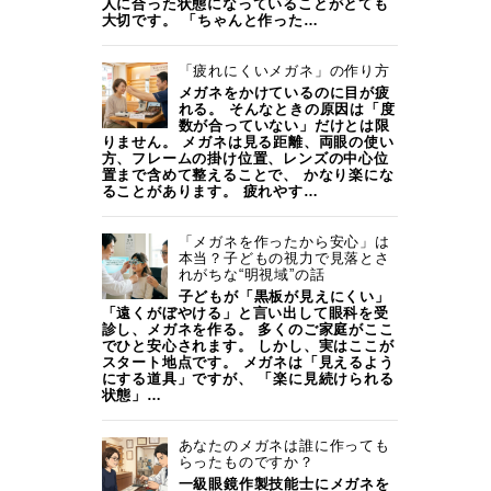
人に合った状態になっていることがとても
大切です。 「ちゃんと作った…
「疲れにくいメガネ」の作り方
メガネをかけているのに目が疲
れる。 そんなときの原因は「度
数が合っていない」だけとは限
りません。 メガネは見る距離、両眼の使い
方、フレームの掛け位置、レンズの中心位
置まで含めて整えることで、 かなり楽にな
ることがあります。 疲れやす…
「メガネを作ったから安心」は
本当？子どもの視力で見落とさ
れがちな“明視域”の話
子どもが「黒板が見えにくい」
「遠くがぼやける」と言い出して眼科を受
診し、メガネを作る。 多くのご家庭がここ
でひと安心されます。 しかし、実はここが
スタート地点です。 メガネは「見えるよう
にする道具」ですが、 「楽に見続けられる
状態」…
あなたのメガネは誰に作っても
らったものですか？
一級眼鏡作製技能士にメガネを