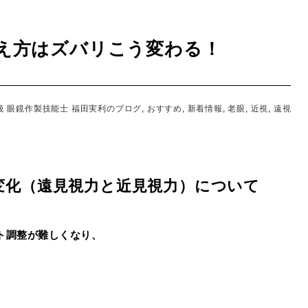
え方はズバリこう変わる！
級 眼鏡作製技能士 福田実利のブログ
,
おすすめ
,
新着情報
,
老眼
,
近視
,
遠視
変化（遠見視力と近見視力）について
ト調整が難しくなり、