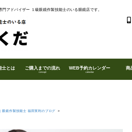
専門アドバイザー １級眼鏡作製技能士のいる眼鏡店です。
能士とは
ご購入までの流れ
WEB予約カレンダー
商
concept
calendar
級 眼鏡作製技能士 福田実利のブログ
>