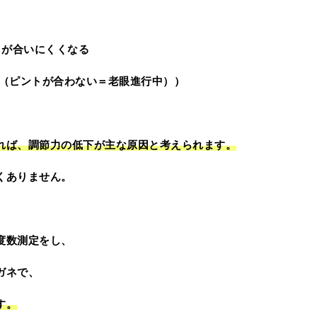
トが合いにくくなる
る（ピントが合わない＝老眼進行中））
れば、調節力の低下が主な原因と考えられます。
くありません。
度数測定をし、
ガネで、
す。