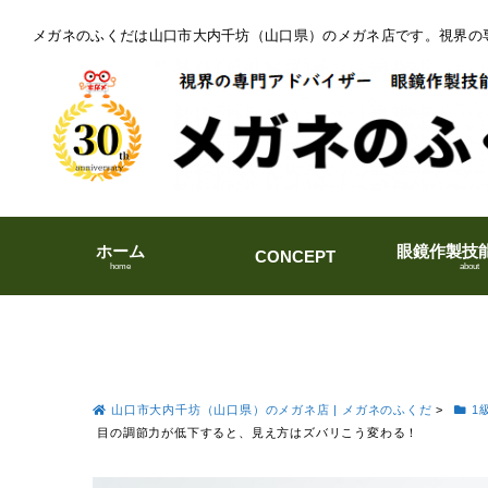
メガネのふくだは山口市大内千坊（山口県）のメガネ店です。視界の
ホーム
眼鏡作製技
CONCEPT
home
about
山口市大内千坊（山口県）のメガネ店 | メガネのふくだ
>
1
目の調節力が低下すると、見え方はズバリこう変わる！