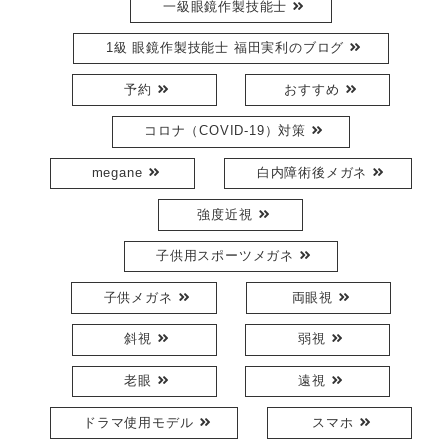
一級眼鏡作製技能士
1級 眼鏡作製技能士 福田実利のブログ
予約
おすすめ
コロナ（COVID-19）対策
megane
白内障術後メガネ
強度近視
子供用スポーツメガネ
子供メガネ
両眼視
斜視
弱視
老眼
遠視
ドラマ使用モデル
スマホ