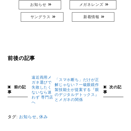
お知らせ
メガネレンズ
サングラス
新着情報
前後の記事
遠近両用メ
「スマホ断ち」だけが正
ガネ選びで
解じゃない？一級眼鏡作
前の記
次の記
失敗したく
製技能士が提案する『眼
事
事
ないなら迷
のデジタルデトックス』
わず 専門店
とメガネの関係
へ
タグ:
お知らせ
,
休み