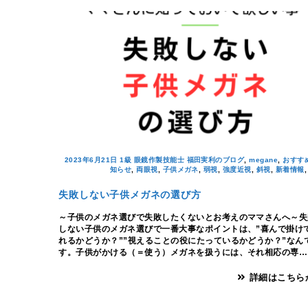
2023年6月21日
1級 眼鏡作製技能士 福田実利のブログ
,
megane
,
おすす
知らせ
,
両眼視
,
子供メガネ
,
弱視
,
強度近視
,
斜視
,
新着情報
失敗しない子供メガネの選び方
～子供のメガネ選びで失敗したくないとお考えのママさんへ～失
しない子供のメガネ選びで一番大事なポイントは、”喜んで掛け
れるかどうか？””視えることの役にたっているかどうか？”なん
す。子供がかける（＝使う）メガネを扱うには、それ相応の専…
詳細はこちら