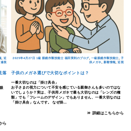
報
,
近
2025年4月27日
1級 眼鏡作製技能士 福田実利のブログ
,
一級眼鏡作製技能士
,
子
,
遠視
供メガネ
,
新着情報
,
近視
見落
子供のメガネ選びで大切なポイントは？
一番大切なのは「掛け具合」
お子さまの視力について不安を感じている親御さんも多いのではな
眼
いでしょうか？実は、子供用メガネで最も大切なのは「レンズの種
類」でも「フレームのデザイン」でもありません、一番大切なのは
「掛け具合」なんです。 なぜ掛…
詳細はこちらから
から