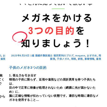
め
,
お
2023年6月20日
1級 眼鏡作製技能士 福田実利のブログ
,
megane
,
おすすめ
,
両
,
遠視
眼視
,
子供メガネ
,
弱視
,
斜視
,
新着情報
,
遠視
子供のメガネ3つの目的
敗
1. 視る力を引き出す
てく
弱視の子供に限らず、近視や遠視などの屈折異常を持つ子供たち
で
は、
目の中で正常に映像が処理されないため（網膜に光が届かないた
め）に、
脳に正確な情報が伝わっていない状態です。適切な時期に適切なメ
から
ガネを使用すること…