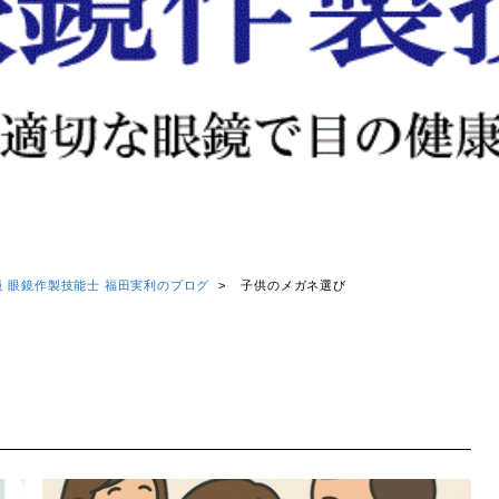
級 眼鏡作製技能士 福田実利のブログ
>
子供のメガネ選び