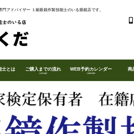
専門アドバイザー １級眼鏡作製技能士のいる眼鏡店です。
能士とは
ご購入までの流れ
WEB予約カレンダー
商
concept
calendar