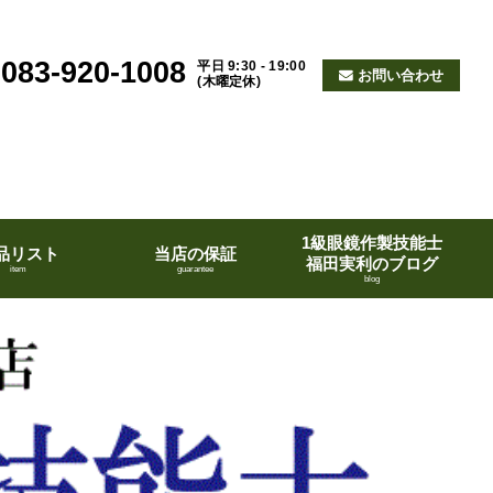
083-920-1008
平日 9:30 - 19:00
お問い合わせ
(木曜定休)
1級眼鏡作製技能士
品リスト
当店の保証
福田実利のブログ
item
guarantee
blog