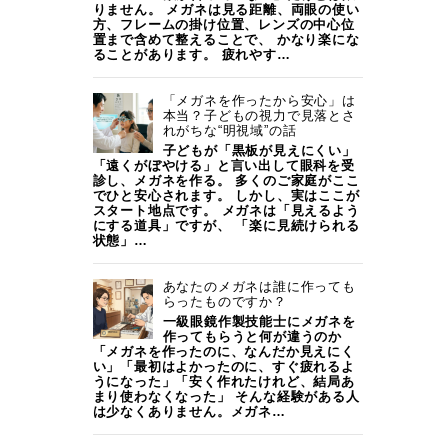
りません。 メガネは見る距離、両眼の使い
方、フレームの掛け位置、レンズの中心位
置まで含めて整えることで、 かなり楽にな
ることがあります。 疲れやす…
「メガネを作ったから安心」は
本当？子どもの視力で見落とさ
れがちな“明視域”の話
子どもが「黒板が見えにくい」
「遠くがぼやける」と言い出して眼科を受
診し、メガネを作る。 多くのご家庭がここ
でひと安心されます。 しかし、実はここが
スタート地点です。 メガネは「見えるよう
にする道具」ですが、 「楽に見続けられる
状態」…
あなたのメガネは誰に作っても
らったものですか？
一級眼鏡作製技能士にメガネを
作ってもらうと何が違うのか
「メガネを作ったのに、なんだか見えにく
い」「最初はよかったのに、すぐ疲れるよ
うになった」「安く作れたけれど、結局あ
まり使わなくなった」 そんな経験がある人
は少なくありません。メガネ…