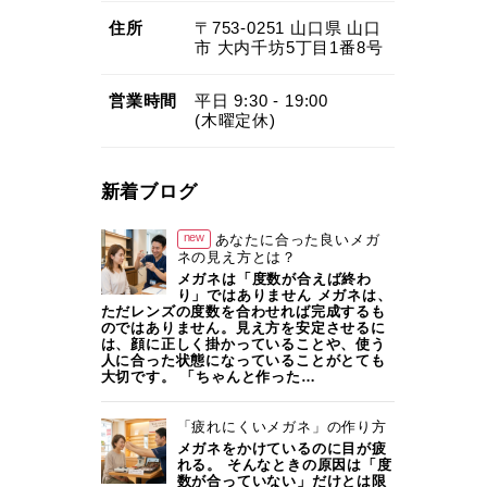
住所
〒753-0251
山口県
山口
市
大内千坊5丁目1番8号
営業
時間
平日 9:30 - 19:00
(木曜定休)
新着ブログ
new
あなたに合った良いメガ
ネの見え方とは？
メガネは「度数が合えば終わ
り」ではありません メガネは、
ただレンズの度数を合わせれば完成するも
のではありません。見え方を安定させるに
は、顔に正しく掛かっていることや、使う
人に合った状態になっていることがとても
大切です。 「ちゃんと作った…
「疲れにくいメガネ」の作り方
メガネをかけているのに目が疲
れる。 そんなときの原因は「度
数が合っていない」だけとは限