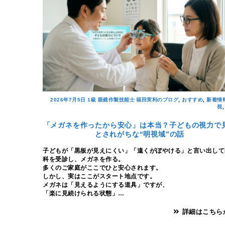
2026年7月5日
1級 眼鏡作製技能士 福田実利のブログ
,
おすすめ
,
新着情
視
「メガネを作ったから安心」は本当？子どもの視力で
とされがちな“明視域”の話
子どもが「黒板が見えにくい」「遠くがぼやける」と言い出して
科を受診し、メガネを作る。
多くのご家庭がここでひと安心されます。
しかし、実はここがスタート地点です。
メガネは「見えるようにする道具」ですが、
「楽に見続けられる状態」…
詳細はこちら