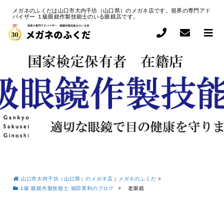
メガネのふくだは山口市大内千坊（山口県）のメガネ店です。視界の専門アド
バイザー １級眼鏡作製技能士のいる眼鏡店です。
山口市大内千坊（山口県）のメガネ店 | メガネのふくだ
>
1級 眼鏡作製技能士 福田実利のブログ
>
老眼鏡