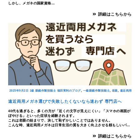
しかし、メガネの国家資格…
詳細はこちらから
,
,
,
2025年9月2日
1級 眼鏡作製技能士 福田実利のブログ
一級眼鏡作製技能士
老眼
遠近両用
遠近両用メガネ選びで失敗したくないなら迷わず 専門店へ
40代を過ぎると、多くの方が「近くの文字が見えにくい」「スマホの画面が
ぼやける」といった症状を経験されます。
これは老眼の始まりで、決して恥ずかしいことではありません。
こんな時、遠近両用メガネは日常生活の質を大きく向上させる頼もしいパ…
詳細はこちらから