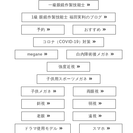
一級眼鏡作製技能士
1級 眼鏡作製技能士 福田実利のブログ
予約
おすすめ
コロナ（COVID-19）対策
megane
白内障術後メガネ
強度近視
子供用スポーツメガネ
子供メガネ
両眼視
斜視
弱視
老眼
遠視
ドラマ使用モデル
スマホ