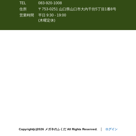
TEL
083-920-1008
住所
〒753-0251
山口県
山口市
大内千坊5丁目1番8号
営業時間
平日 9:30 - 19:00
(木曜定休)
Copyright(c)2026 メガネのふくだ All Rights Reserved. │
ログイン