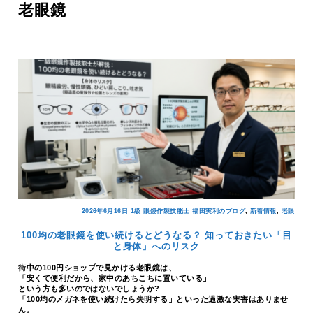
老眼鏡
,
,
2026年6月16日
1級 眼鏡作製技能士 福田実利のブログ
新着情報
老眼
100均の老眼鏡を使い続けるとどうなる？ 知っておきたい「目
と身体」へのリスク
街中の100円ショップで見かける老眼鏡は、
「安くて便利だから、家中のあちこちに置いている」
という方も多いのではないでしょうか?
「100均のメガネを使い続けたら失明する」といった過激な実害はありませ
ん。