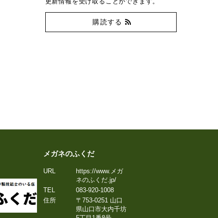
更新情報を受け取ることができます。
購読する
メガネのふくだ
URL
https://www.メガ
ネのふくだ.jp/
TEL
083-920-1008
住所
〒753-0251
山口
県
山口市
大内千坊
5丁目1番8号