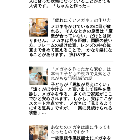
人に合った状態になっていることがとても
大切です。 「ちゃんと作った…
「疲れにくいメガネ」の作り方
メガネをかけているのに目が疲
れる。 そんなときの原因は「度
数が合っていない」だけとは限
りません。 メガネは見る距離、両眼の使い
方、フレームの掛け位置、レンズの中心位
置まで含めて整えることで、 かなり楽にな
ることがあります。 疲れやす…
「メガネを作ったから安心」は
本当？子どもの視力で見落とさ
れがちな“明視域”の話
子どもが「黒板が見えにくい」
「遠くがぼやける」と言い出して眼科を受
診し、メガネを作る。 多くのご家庭がここ
でひと安心されます。 しかし、実はここが
スタート地点です。 メガネは「見えるよう
にする道具」ですが、 「楽に見続けられる
状態」…
あなたのメガネは誰に作っても
らったものですか？
一級眼鏡作製技能士にメガネを