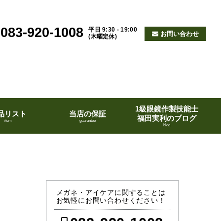
083-920-1008
平日 9:30 - 19:00
お問い合わせ
(木曜定休)
1級眼鏡作製技能士
品リスト
当店の保証
福田実利のブログ
item
guarantee
blog
メガネ・アイケアに関することは
お気軽にお問い合わせください！