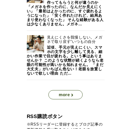
作ってもらうと何が違うのか
「メガネを作ったのに、なんだか見えにく
い」「最初はよかったのに、すぐ疲れるよ
うになった」「安く作れたけれど、結局あ
まり使わなくなった」 そんな経験がある人
は少なくありません。メガネ…
見えにくさを我慢しない。メガ
ネで取り戻す“いつもの自分
近頃、手元が見えにくい、スマ
ホの文字を少し離して見る、細
かい作業で目が疲れる。という事はありま
せんか？ このような状態が続くようなら老
眼の可能性が高いかも知れません。 「まだ
大丈夫」がいちばん危ない！老眼を放置し
ないで欲しい理由 ただ…
more
RSS購読ボタン
※RSSリーダーに登録するとブログ記事の