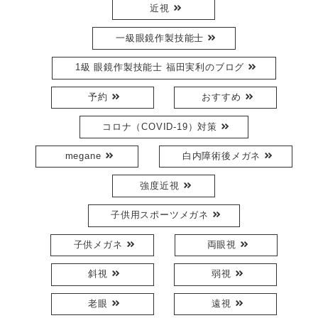
近視
一級眼鏡作製技能士
1級 眼鏡作製技能士 福田実利のブログ
予約
おすすめ
コロナ（COVID-19）対策
megane
白内障術後メガネ
強度近視
子供用スポーツメガネ
子供メガネ
両眼視
斜視
弱視
老眼
遠視