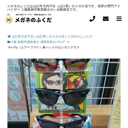
メガネのふくだは山口市大内千坊（山口県）のメガネ店です。視界の専門アド
バイザー １級眼鏡作製技能士のいる眼鏡店です。
山口市大内千坊（山口県）のメガネ店 | メガネのふくだ
>
1級 眼鏡作製技能士 福田実利のブログ
>
Air Fly（エアーフライ）鼻パッドのないサングラス