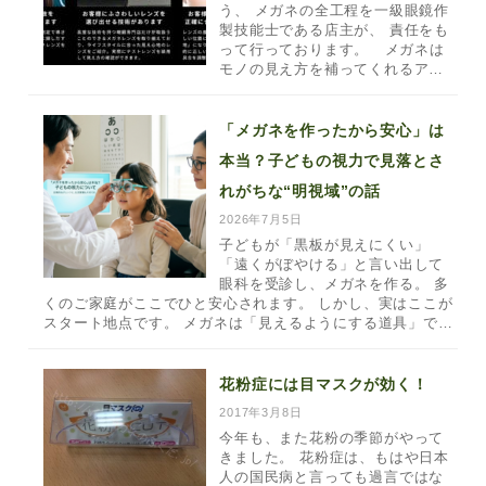
う、 メガネの全工程を一級眼鏡作
製技能士である店主が、 責任をも
って行っております。 メガネは
モノの見え方を補ってくれるア…
「メガネを作ったから安心」は
本当？子どもの視力で見落とさ
れがちな“明視域”の話
2026年7月5日
子どもが「黒板が見えにくい」
「遠くがぼやける」と言い出して
眼科を受診し、メガネを作る。 多
くのご家庭がここでひと安心されます。 しかし、実はここが
スタート地点です。 メガネは「見えるようにする道具」で…
花粉症には目マスクが効く！
2017年3月8日
今年も、また花粉の季節がやって
きました。 花粉症は、もはや日本
人の国民病と言っても過言ではな