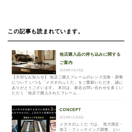
この記事も読まれています。
他店購入品の持ち込みに関する
ご案内
2026年3月25日
【大切なお知らせ】 他店ご購入フレームのレンズ交換・調整
について いつも「メガネのふくだ」をご愛顧いただき、誠に
ありがとうございます。 本日は、最近お問い合わせを多くい
ただく「他店で購入されたフレーム…
CONCEPT
2015年11月8日
メガネのふくだ では、 視力測定・
加工・フィッテイング調整、とい