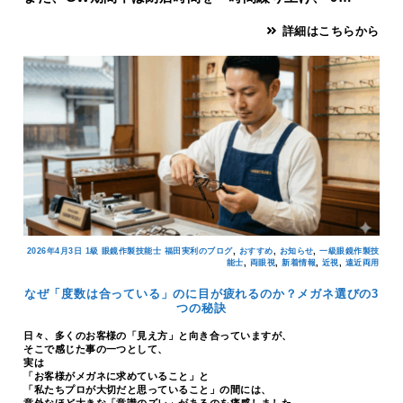
詳細はこちらから
,
,
,
2026年4月3日
1級 眼鏡作製技能士 福田実利のブログ
おすすめ
お知らせ
一級眼鏡作製技
,
,
,
,
能士
両眼視
新着情報
近視
遠近両用
なぜ「度数は合っている」のに目が疲れるのか？メガネ選びの3
つの秘訣
日々、多くのお客様の「見え方」と向き合っていますが、
そこで感じた事の一つとして、
実は
「お客様がメガネに求めていること」と
「私たちプロが大切だと思っていること」の間には、
意外なほど大きな「意識のズレ」があるのを痛感しました…