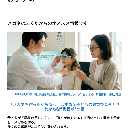
メガネのふくだからのオススメ情報です
,
,
,
,
2026年7月5日
1級 眼鏡作製技能士 福田実利のブログ
おすすめ
新着情報
近視
遠視
「メガネを作ったから安心」は本当？子どもの視力で見落とさ
れがちな“明視域”の話
子どもが「黒板が見えにくい」「遠くがぼやける」と言い出して眼科を受診
し、メガネを作る。
多くのご家庭がここでひと安心されます。