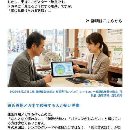
しかし、実はここがスタート地点です。
メガネは「見えるようにする道具」ですが、
「楽に見続けられる状態」…
詳細はこちらから
,
,
,
2026年6月27日
1級 眼鏡作製技能士 福田実利のブログ
おすすめ
一級眼鏡作製技能士
両
,
,
眼視
新着情報
遠近両用
遠近両用メガネで後悔する人が多い理由
遠近両用メガネを作ったのに、
「なんとなく慣れない」「階段が怖い」「パソコンがしんどい」と感じてい
る方は少なくありません。
その原因は、レンズのグレードや値段だけではなく、「見え方の設計」が自