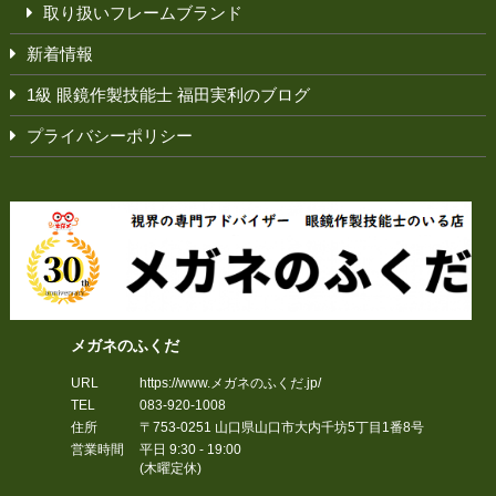
取り扱いフレームブランド
新着情報
1級 眼鏡作製技能士 福田実利のブログ
プライバシーポリシー
メガネのふくだ
URL
https://www.メガネのふくだ.jp/
TEL
083-920-1008
住所
〒753-0251
山口県
山口市
大内千坊5丁目1番8号
営業時間
平日 9:30 - 19:00
(木曜定休)