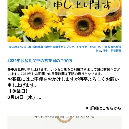
,
,
,
2024年8月7日
1級 眼鏡作製技能士 福田実利のブログ
おすすめ
お知らせ
一級眼鏡作製技
,
,
能士
予約
新着情報
2024年お盆期間中の営業日のご案内
暑中お見舞い申し上げます。いつも当店をご利用頂きまして誠に有難うござ
います。2024年お盆期間中の営業時間は下記の通りとなります。
お客様にはご不便をおかけしますが何卒よろしくお願い
申し上げます。
【休業日】
8月14日（水）…
詳細はこちらから