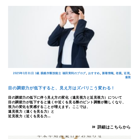
,
,
,
,
,
2025年3月31日
1級 眼鏡作製技能士 福田実利のブログ
おすすめ
新着情報
老眼
近視
遠視
目の調節力が低下すると、見え方はズバリこう変わる！
目の調節力の低下に伴う見え方の変化（遠見視力と近見視力）について
目の調節力が低下すると遠くや近くを見る際のピント調整が難しくなり、
視力の変化を実感することが増えます。ここでは、
遠見視力（遠くを見る力）と
近見視力（近くを見る力…
詳細はこちらから